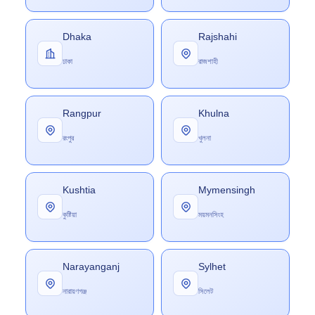
Dhaka
Rajshahi
ঢাকা
রাজশাহী
Rangpur
Khulna
রংপুর
খুলনা
Kushtia
Mymensingh
কুষ্টিয়া
ময়মনসিংহ
Narayanganj
Sylhet
নারায়ণগঞ্জ
সিলেট