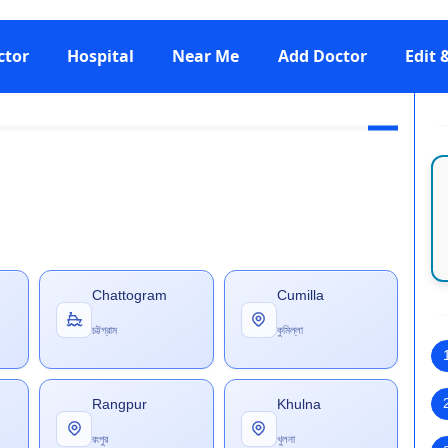
ctor
Hospital
Near Me
Add Doctor
Edit
Chattogram
Cumilla
চট্টগ্রাম
কুমিল্লা
Rangpur
Khulna
রংপুর
খুলনা