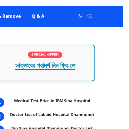
 & Remove
Q & A
SPECIAL OFFER
ডাক্তারের পরামর্শ নিন ফ্রি-তে
Medical Test Price in IBN Sina Hospital
1
Doctor List of Labaid Hospital Dhanmondi
2
Ibn Sina Hospital Dhanmondi Doctor List