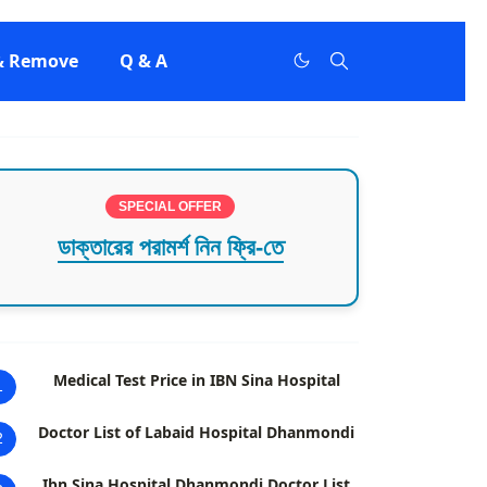
 & Remove
Q & A
SPECIAL OFFER
ডাক্তারের পরামর্শ নিন ফ্রি-তে
Medical Test Price in IBN Sina Hospital
1
Doctor List of Labaid Hospital Dhanmondi
2
Ibn Sina Hospital Dhanmondi Doctor List