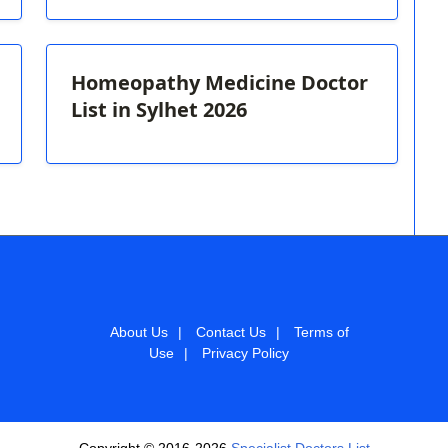
Homeopathy Medicine Doctor
List in Sylhet 2026
About Us
|
Contact Us
|
Terms of
Use
|
Privacy Policy