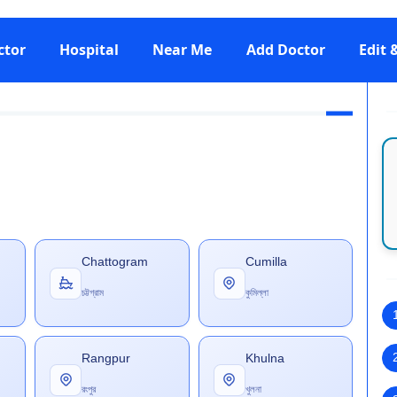
ctor
Hospital
Near Me
Add Doctor
Edit
Chattogram
Cumilla
চট্টগ্রাম
কুমিল্লা
Rangpur
Khulna
রংপুর
খুলনা