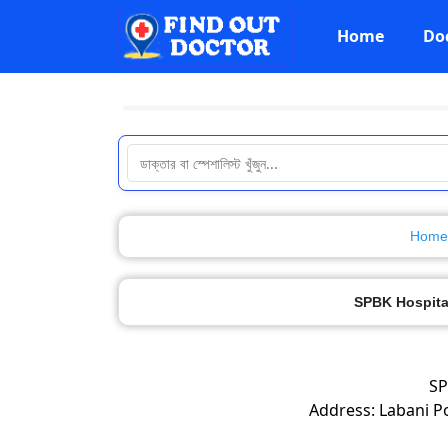
Home
Do
Home
SPBK Hospital
SP
Address: Labani Po