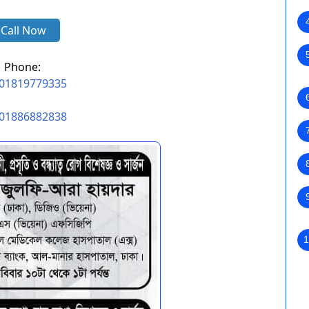
Call Now
Phone:
01819779335
01886882838
1