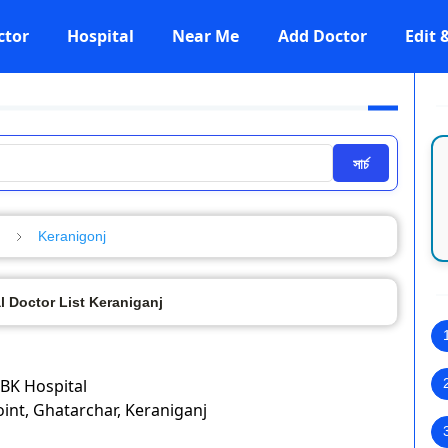
ctor
Hospital
Near Me
Add Doctor
Edit
সার্চ
Keranigonj
 Doctor List Keraniganj
BK Hospital
int, Ghatarchar, Keraniganj