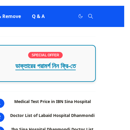
 & Remove
Q & A
SPECIAL OFFER
ডাক্তারের পরামর্শ নিন ফ্রি-তে
Medical Test Price in IBN Sina Hospital
1
Doctor List of Labaid Hospital Dhanmondi
2
Ibn Sina Hospital Dhanmondi Doctor List