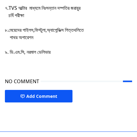
৭.TVS আল্টার মাধ্যমে নিঃসন্তান দম্পতির জরায়ুর
চর্বি পরীক্ষা
৮.মেয়েদের পাইলস,ফিস্টুলা,অ্যাপেন্ডিক্স পিত্তথলিতে
পাথর অপারেশন
৯. ডি.এম.সি, নরমাল ডেলিভার
NO COMMENT
Add Comment
Doctors in Naogaon