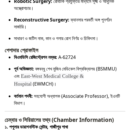
Robotic Surgery:
রোবটিক প্রযুক্তির মাধ্যমে সূক্ষ্ম ও আধুনিক
অস্ত্রোপচার।
Reconstructive Surgery:
ক্যানসার পরবর্তী অঙ্গ পুনর্গঠন
সার্জারি।
সাধারণ ও জটিল নাক, কান ও গলার রোগ নির্ণয় ও চিকিৎসা।
পেশাদার প্রোফাইল
বিএমডিসি রেজিস্ট্রেশন নম্বর:
A-62724
পূর্ব অভিজ্ঞতা:
বঙ্গবন্ধু শেখ মুজিব মেডিকেল বিশ্ববিদ্যালয় (BSMMU)
এবং
East-West Medical College &
(EWMCH)।
Hospital
বর্তমান পদবী:
সহযোগী অধ্যাপক (Associate Professor), ইএনটি
বিভাগ।
চেম্বার ও সিরিয়ালের তথ্য (Chamber Information)
১. পপুলার ডায়াগনস্টিক সেন্টার, গাজীপুর শাখা