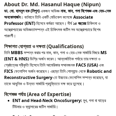
About Dr. Md. Hasanul Haque (Nipun)
ডা. মো. হাসনুল হক (নিপুন)
একজন অভিজ্ঞ
নাক, কান, গলা বিশেষজ্ঞ এবং হেড-নেক
অনকোসার্জন
। বর্তমানে তিনি একটি মেডিকেল কলেজে
Associate
Professor (ENT)
হিসেবে কর্মরত আছেন। দীর্ঘ
১৫ বছরের
চিকিৎসা ও
অস্ত্রোপচারের অভিজ্ঞতাসম্পন্ন এই চিকিৎসক জটিল সব অস্ত্রোপচারে বিশেষ
পারদর্শী।
শিক্ষাগত যোগ্যতা ও দক্ষতা (Qualifications)
তিনি
MBBS
সম্পন্ন করার পর নাক, কান, গলা ও হেড-নেক সার্জারি বিষয়ে
MS
(ENT & HNS)
ডিগ্রি অর্জন করেন। আন্তর্জাতিক পর্যায়ে তার দক্ষতা ও
শ্রেষ্ঠত্বের স্বীকৃতি হিসেবে তিনি আমেরিকার সম্মানজনক
FACS (USA)
এবং
FICS
ফেলোশিপ অর্জন করেছেন। এছাড়া তিনি পোল্যান্ড থেকে
Robotic and
Reconstructive Surgery
-তে উচ্চতর ফেলোশিপ সম্পন্ন করেছেন, যা
তাকে আধুনিক ও উন্নত সার্জারি প্রযুক্তিতে দক্ষ করে তুলেছে।
বিশেষজ্ঞ পর্যায় (Area of Expertise)
ENT and Head-Neck OncoSurgery:
মুখ, গলা বা ঘাড়ের
টিউমার ও ক্যান্সারের জটিল সার্জারি।