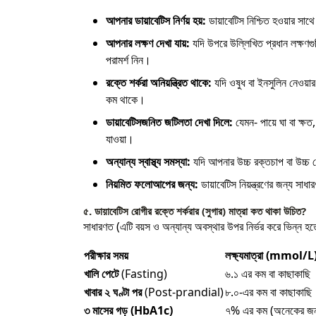
আপনার ডায়াবেটিস নির্ণয় হয়:
ডায়াবেটিস নিশ্চিত হওয়ার সাথ
আপনার লক্ষণ দেখা যায়:
যদি উপরে উল্লিখিত প্রধান লক্ষণগু
পরামর্শ নিন।
রক্তে শর্করা অনিয়ন্ত্রিত থাকে:
যদি ওষুধ বা ইনসুলিন নেওয়ার
কম থাকে।
ডায়াবেটিসজনিত জটিলতা দেখা দিলে:
যেমন- পায়ে ঘা বা ক্ষত,
যাওয়া।
অন্যান্য স্বাস্থ্য সমস্যা:
যদি আপনার উচ্চ রক্তচাপ বা উচ্চ ক
নিয়মিত ফলোআপের জন্য:
ডায়াবেটিস নিয়ন্ত্রণের জন্য সাধ
৫. ডায়াবেটিস রোগীর রক্তে শর্করার (সুগার) মাত্রা কত থাকা উচিত?
সাধারণত (এটি বয়স ও অন্যান্য অবস্থার উপর নির্ভর করে ভিন্ন হত
পরীক্ষার সময়
লক্ষ্যমাত্রা (mmol/L
খালি পেটে
(Fasting)
৬.১ এর কম বা কাছাকাছি
খাবার ২ ঘণ্টা পর
(Post-prandial)
৮.০-এর কম বা কাছাকাছি
৩ মাসের গড় (HbA1c)
৭% এর কম (অনেকের জন