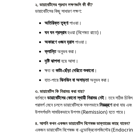
২. ডায়াবেটিসের প্রধান লক্ষণগুলি কী কী?
ডায়াবেটিসের কিছু সাধারণ লক্ষণ:
অতিরিক্ত তৃষ্ণা
পাওয়া।
ঘন ঘন প্রস্রাব
হওয়া (বিশেষত রাতে)।
অকারণে ওজন হ্রাস
পাওয়া।
ক্লান্তি
অনুভব করা।
দৃষ্টি ঝাপসা
হয়ে আসা।
ক্ষত বা
কাটা-ছেঁড়া দেরিতে শুকানো
।
হাত-পায়ে
ঝিনঝিন বা অসাড়তা
অনুভব করা।
৩. ডায়াবেটিস কি নিরাময় করা যায়?
বর্তমানে
ডায়াবেটিসের কোনো স্থায়ী নিরাময় নেই
। তবে সঠিক চিকিৎসা,
পরামর্শ মেনে চললে ডায়াবেটিসকে সফলভাবে
নিয়ন্ত্রণে
রাখা যায় এবং
উপসর্গগুলি সাময়িকভাবে উপশম (Remission) হতে পারে।
৪. আপনি কখন একজন ডায়াবেটিস বিশেষজ্ঞ ডাক্তারের কাছে যাবেন?
একজন ডায়াবেটিস বিশেষজ্ঞ বা এন্ডোক্রিনোলজিস্টের (Endocrin