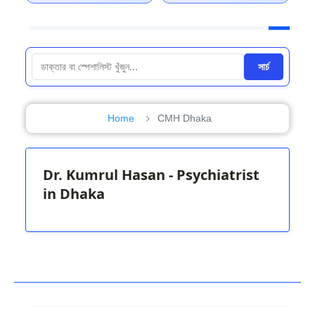
সার্চ
Home
CMH Dhaka
Dr. Kumrul Hasan - Psychiatrist
in Dhaka
ev
Next