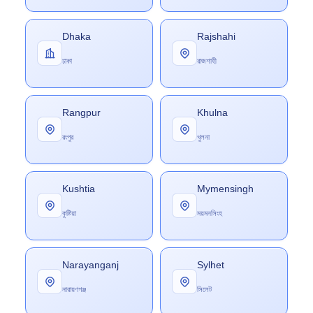
Dhaka
Rajshahi
ঢাকা
রাজশাহী
Rangpur
Khulna
রংপুর
খুলনা
Kushtia
Mymensingh
কুষ্টিয়া
ময়মনসিংহ
Narayanganj
Sylhet
নারায়ণগঞ্জ
সিলেট