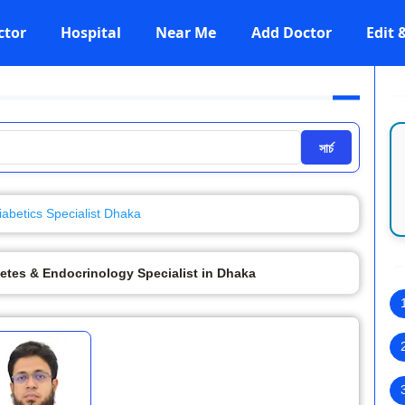
ctor
Hospital
Near Me
Add Doctor
Edit
সার্চ
iabetics Specialist Dhaka
etes & Endocrinology Specialist in Dhaka