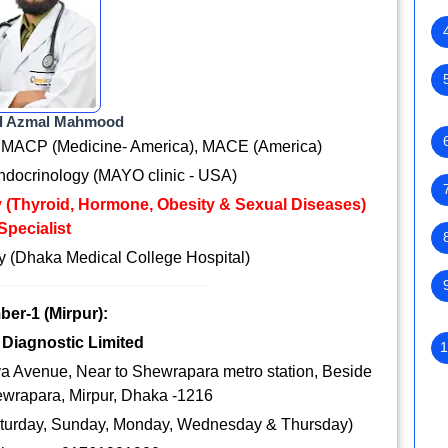
ed Azmal Mahmood
 MACP (Medicine- America), MACE (America)
ndocrinology (MAYO clinic - USA)
y (Thyroid, Hormone, Obesity & Sexual Diseases)
Specialist
y (Dhaka Medical College Hospital)
ber-1
(Mirpur)
:
Diagnostic Limited
1
 Avenue, Near to Shewrapara metro station, Beside
hewrapara, Mirpur, Dhaka -1216
turday, Sunday, Monday, Wednesday & Thursday)