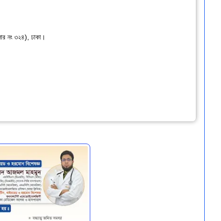
িলার নং ৩২৪), ঢাকা।