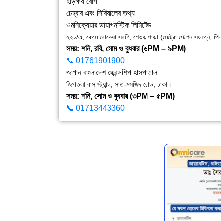
হাড়ক্ষয় রোগ
চেম্বার এবং সিরিয়ালের তথ্য
ওমনিক্যেয়ার ডায়াগনস্টিক লিমিটেড
২২০/এ, বেগম রোকেয়া সরণি, শেওড়াপাড়া (মেট্রো স্টেশন সংলগ্ন, প
সময়:
শনি, রবি, সোম ও বুধবার (৬PM – ৯PM)
📞 01761901900
জাপান বাংলাদেশ ফ্রেন্ডশিপ হাসপাতাল
জিগাতলা বাস স্ট্যান্ড, সাত-মসজিদ রোড, ঢাকা।
সময়:
শনি, সোম ও বুধবার (৩PM – ৫PM)
📞 01713443360