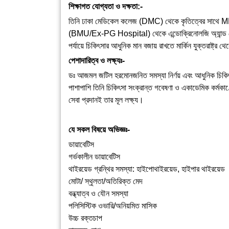
শিক্ষাগত যোগ্যতা ও দক্ষতা:-
তিনি ঢাকা মেডিকেল কলেজ (DMC) থেকে কৃতিত্বের সাথে MBBS 
(BMU/Ex-PG Hospital) থেকে এন্ডোক্রিনোলজি অ্যান্ড মেট
পর্যায়ে চিকিৎসার আধুনিক মান বজায় রাখতে মার্কিন যুক্তর
পেশাদারিত্ব ও লক্ষ্যঃ-
ডঃ আজমল জটিল হরমোনজনিত সমস্যা নির্ণয় এবং আধুনিক চিকিৎসার
পাশাপাশি তিনি চিকিৎসা সংক্রান্ত গবেষণা ও একাডেমিক কর্মক
সেবা প্রদানই তার মূল লক্ষ্য।
যে সকল বিষয়ে অভিজ্ঞঃ-
ডায়াবেটিস
গর্ভকালীন ডায়াবেটিস
থাইরয়েড গ্রন্থির সমস্যা: হাইপোথাইরয়েড, হাইপার থাইরয়েড
মোটা/ স্থুলতা/অতিরিক্ত মেদ
বন্ধ্যাত্ব ও যৌন সমস্যা
পলিসিস্টিক ওভারি/অনিয়মিত মাসিক
উচ্চ রক্তচাপ