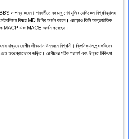
সম্পন্ন করেন। পরবর্তীতে বঙ্গবন্ধু শেখ মুজিব মেডিকেল বিশ্ববিদ্যালয়
াবলিজম বিষয়ে MD ডিগ্রি অর্জন করেন। এছাড়াও তিনি আন্তর্জাতিক
াষ্ট্র থেকে MACP এবং MACE অর্জন করেছেন।
 মাধ্যমে রোগীর জীবনমান উন্নয়নে বিশ্বাসী। ক্লিনিক্যাল প্র্যাকটিসের
াণ্ডেও ওতপ্রোতভাবে জড়িত। রোগীদের সঠিক পরামর্শ এবং উন্নত চিকিৎসা