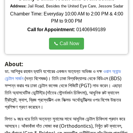
Address:
Jail Road, Besides the United Eye Care, Jessore Sadar
Chamber Time: Everyday 10:00 AM to 2:00 PM & 4:00
PM to 9:00 PM
Call for Appointment:
01406949189
📞 Call Now
About:
ডা. আশিকুর রহমান ড্যানি যশোরের একজন অত্যন্ত অভিজ্ঞ ও দক্ষ
ওরাল অ্যান্ড
ডেন্টাল সার্জন
(দন্ত বিশেষজ্ঞ)। তিনি ঢাকা বিশ্ববিদ্যালয় থেকে বিডিএস (BDS)
সম্পন্ন করার পর ঢাকা ডেন্টাল কলেজ থেকে পিজিটি (PGT) লাভ করেন। এছাড়া
তিনি অ্যাসথেটিক ডেন্টিস্ট্রি (দাঁতের সৌন্দর্যবর্ধন চিকিৎসা), আধুনিক রুট ক্যানেল
ট্রিটমেন্ট, ক্যাপ, ব্রিজ প্রস্থেটিক্স এবং ফিক্সড অর্থোডন্টিক্সের ওপর বিশেষ উচ্চতর
প্রশিক্ষণ গ্রহণ করেছেন।
বিগত ৯ বছর ধরে তিনি অত্যন্ত সুনামের সাথে আধুনিক ডেন্টাল চিকিৎসা প্রদান করে
আসছেন। আঁকাবাঁকা দাঁত সোজা করা (Orthodontics), নিখুঁত রুট ক্যানেল,
দাঁত বাঁধানো (Cap & Bridge) এবং কসমেটিক ডেন্টিস্ট্রিতে তাঁর বিশেষ পারদর্শিতা