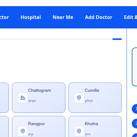
ctor
Hospital
Near Me
Add Doctor
Edit
Chattogram
Cumilla
চট্টগ্রাম
কুমিল্লা
Rangpur
Khulna
রংপুর
খুলনা