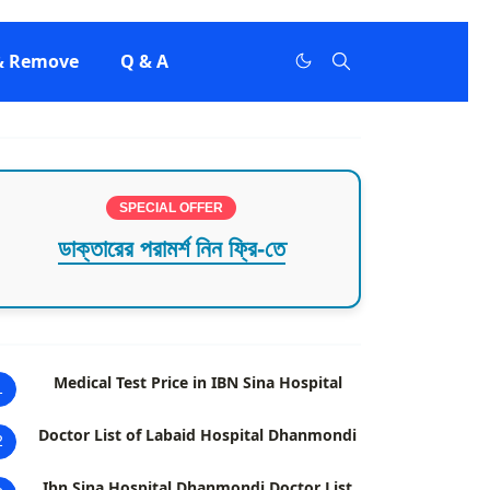
 & Remove
Q & A
SPECIAL OFFER
ডাক্তারের পরামর্শ নিন ফ্রি-তে
Medical Test Price in IBN Sina Hospital
1
Doctor List of Labaid Hospital Dhanmondi
2
Ibn Sina Hospital Dhanmondi Doctor List