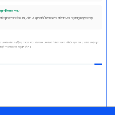
থ্য কীভাবে পাব?
িল্লার অভিজ্ঞ চর্ম, যৌন ও অ্যালার্জি বিশেষজ্ঞদের পরিচিতি এবং অ্যাপয়েন্টমেন্টের তথ্য
ত চেম্বার থেকে সংগৃহীত। সময়ের সাথে ডাক্তারের চেম্বার বা সিরিয়াল নম্বর পরিবর্তন হতে পারে। কোনো তথ্যে ভুল
 কমেন্ট করে জানানোর অনুরোধ রইল।