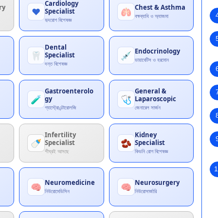
Cardiology
ry
Chest & Asthma
❤️
🫁
Specialist
বক্ষব্যাধি ও অ্যাজমা
হৃদরোগ বিশেষজ্ঞ
Dental
Endocrinology
🦷
💉
Specialist
ডায়াবেটিস ও হরমোন
দন্ত বিশেষজ্ঞ
Gastroenterolo
General &
🧪
🩺
gy
Laparoscopic
গ্যাস্ট্রোএন্টারোলজি
জেনারেল সার্জন
Infertility
Kidney
🍼
🫘
Specialist
Specialist
শীঘ্রই আসছে
কিডনি রোগ বিশেষজ্ঞ
1
Neuromedicine
Neurosurgery
🧠
🧠
নিউরোমেডিসিন
নিউরোসার্জারি