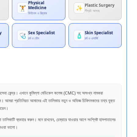
Physical
Plastic Surgery
🏋️
✨
Medicine
শীঘ্রই আসছে
ফিটনেস ও রিহ্যাব
y
Sex Specialist
Skin Specialist
🩺
🧴
চর্ম ও যৌন
চর্ম ও এলার্জি
াস্থ্যসেবা কেন্দ্র। এখানে কুমিল্লা মেডিকেল কলেজ (CMC) সহ অসংখ্য নামকরা
ছেন। আমরা প্রতিনিয়ত আমাদের এই তালিকায় নতুন ও অভিজ্ঞ চিকিৎসকদের তথ্য যুক্ত
পারেন।
া তালিকাটি ব্যবহার করুন। মনে রাখবেন, চেম্বারে যাওয়ার আগে সংশ্লিষ্ট হাসপাতালের
নেওয়া ভালো।