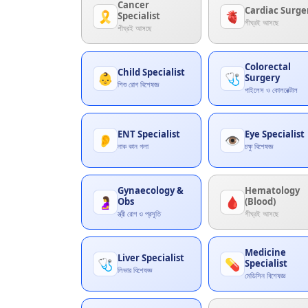
Cancer
Cardiac Surge
🎗️
🫀
Specialist
শীঘ্রই আসছে
শীঘ্রই আসছে
Colorectal
Child Specialist
👶
🩺
Surgery
শিশু রোগ বিশেষজ্ঞ
পাইলেস ও কোলরেক্টাল
ENT Specialist
Eye Specialist
👂
👁️
নাক কান গলা
চক্ষু বিশেষজ্ঞ
Gynaecology &
Hematology
🤰
🩸
Obs
(Blood)
স্ত্রী রোগ ও প্রসূতি
শীঘ্রই আসছে
Medicine
Liver Specialist
🩺
💊
Specialist
লিভার বিশেষজ্ঞ
মেডিসিন বিশেষজ্ঞ