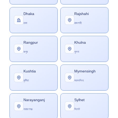
Dhaka
Rajshahi
ঢাকা
রাজশাহী
Rangpur
Khulna
রংপুর
খুলনা
Kushtia
Mymensingh
কুষ্টিয়া
ময়মনসিংহ
Narayanganj
Sylhet
নারায়ণগঞ্জ
সিলেট