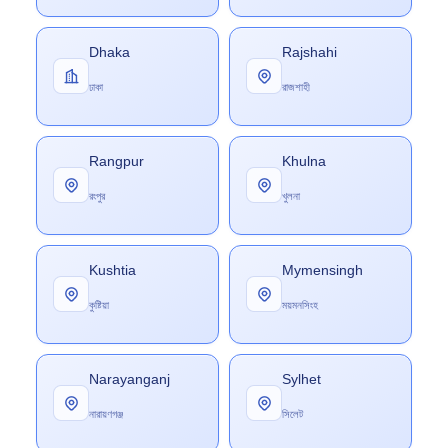
Dhaka
Rajshahi
ঢাকা
রাজশাহী
Rangpur
Khulna
রংপুর
খুলনা
Kushtia
Mymensingh
কুষ্টিয়া
ময়মনসিংহ
Narayanganj
Sylhet
নারায়ণগঞ্জ
সিলেট