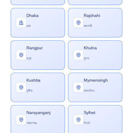
Dhaka
Rajshahi
ঢাকা
রাজশাহী
Rangpur
Khulna
রংপুর
খুলনা
Kushtia
Mymensingh
কুষ্টিয়া
ময়মনসিংহ
Narayanganj
Sylhet
নারায়ণগঞ্জ
সিলেট