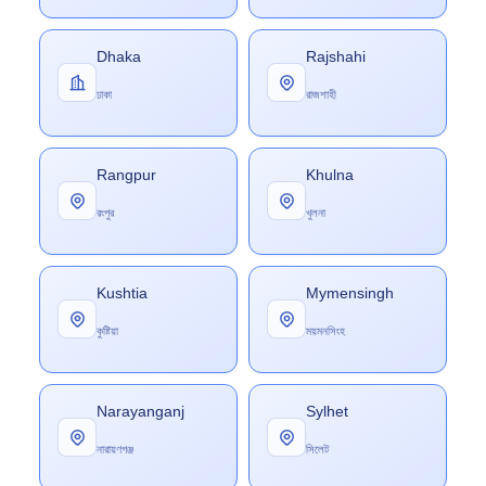
Dhaka
Rajshahi
ঢাকা
রাজশাহী
Rangpur
Khulna
রংপুর
খুলনা
Kushtia
Mymensingh
কুষ্টিয়া
ময়মনসিংহ
Narayanganj
Sylhet
নারায়ণগঞ্জ
সিলেট