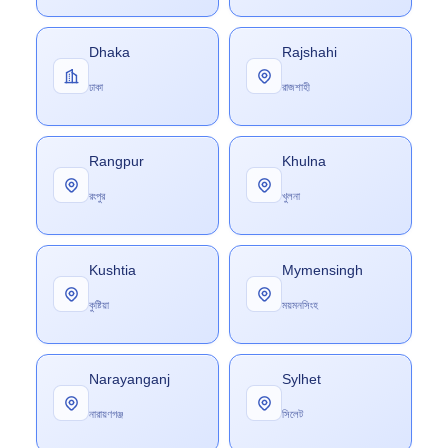
Dhaka
Rajshahi
ঢাকা
রাজশাহী
Rangpur
Khulna
রংপুর
খুলনা
Kushtia
Mymensingh
কুষ্টিয়া
ময়মনসিংহ
Narayanganj
Sylhet
নারায়ণগঞ্জ
সিলেট