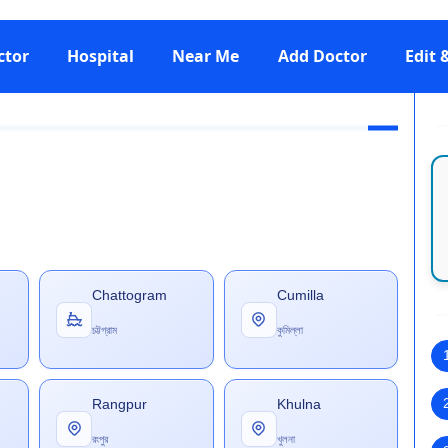
ctor
Hospital
Near Me
Add Doctor
Edit
Chattogram
Cumilla
চট্টগ্রাম
কুমিল্লা
Rangpur
Khulna
রংপুর
খুলনা