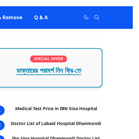
 & Remove
Q & A
SPECIAL OFFER
ডাক্তারের পরামর্শ নিন ফ্রি-তে
Medical Test Price in IBN Sina Hospital
1
Doctor List of Labaid Hospital Dhanmondi
2
Ibn Sina Hospital Dhanmondi Doctor List