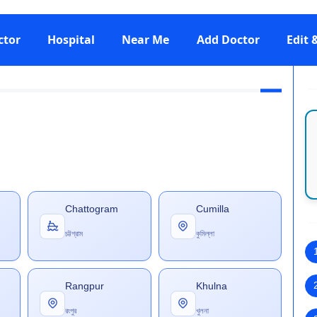
ctor
Hospital
Near Me
Add Doctor
Edit
Chattogram
Cumilla
চট্টগ্রাম
কুমিল্লা
Rangpur
Khulna
রংপুর
খুলনা