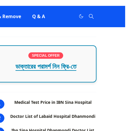
 & Remove
Q & A
SPECIAL OFFER
ডাক্তারের পরামর্শ নিন ফ্রি-তে
Medical Test Price in IBN Sina Hospital
1
Doctor List of Labaid Hospital Dhanmondi
2
Ibn Sina Hospital Dhanmondi Doctor List