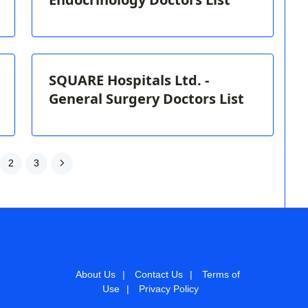
SQUARE Hospitals Ltd. -
General Surgery Doctors List
2
3
About Us
|
Contact Us
|
Terms of
Use
|
Privacy Policy