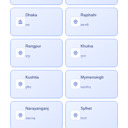
Dhaka
Rajshahi
ঢাকা
রাজশাহী
Rangpur
Khulna
রংপুর
খুলনা
Kushtia
Mymensingh
কুষ্টিয়া
ময়মনসিংহ
Narayanganj
Sylhet
নারায়ণগঞ্জ
সিলেট