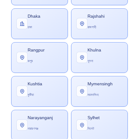
Dhaka
Rajshahi
ঢাকা
রাজশাহী
Rangpur
Khulna
রংপুর
খুলনা
Kushtia
Mymensingh
কুষ্টিয়া
ময়মনসিংহ
Narayanganj
Sylhet
নারায়ণগঞ্জ
সিলেট