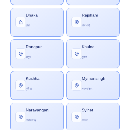
Dhaka
Rajshahi
ঢাকা
রাজশাহী
Rangpur
Khulna
রংপুর
খুলনা
Kushtia
Mymensingh
কুষ্টিয়া
ময়মনসিংহ
Narayanganj
Sylhet
নারায়ণগঞ্জ
সিলেট