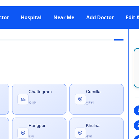
ctor
Hospital
Near Me
Add Doctor
Edit
Chattogram
Cumilla
চট্টগ্রাম
কুমিল্লা
Rangpur
Khulna
রংপুর
খুলনা