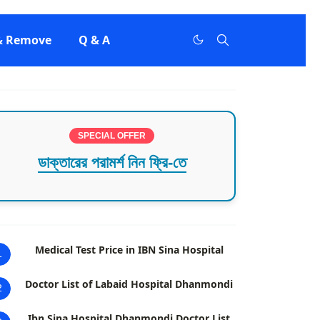
 & Remove
Q & A
SPECIAL OFFER
ডাক্তারের পরামর্শ নিন ফ্রি-তে
Medical Test Price in IBN Sina Hospital
1
Doctor List of Labaid Hospital Dhanmondi
2
Ibn Sina Hospital Dhanmondi Doctor List