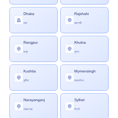
Dhaka
Rajshahi
ঢাকা
রাজশাহী
Rangpur
Khulna
রংপুর
খুলনা
Kushtia
Mymensingh
কুষ্টিয়া
ময়মনসিংহ
Narayanganj
Sylhet
নারায়ণগঞ্জ
সিলেট