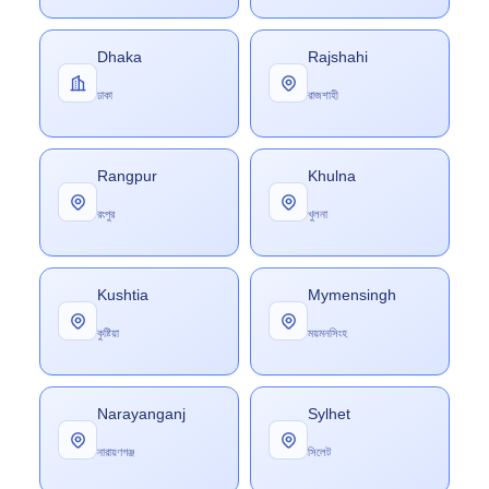
Dhaka
Rajshahi
ঢাকা
রাজশাহী
Rangpur
Khulna
রংপুর
খুলনা
Kushtia
Mymensingh
কুষ্টিয়া
ময়মনসিংহ
Narayanganj
Sylhet
নারায়ণগঞ্জ
সিলেট